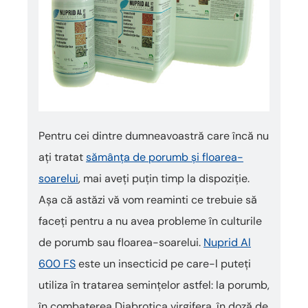
Pentru cei dintre dumneavoastră care încă nu
ați tratat
sămânța de porumb și floarea-
soarelui
, mai aveți puțin timp la dispoziție.
Așa că astăzi vă vom reaminti ce trebuie să
faceți pentru a nu avea probleme în culturile
de porumb sau floarea-soarelui.
Nuprid Al
600 FS
este un insecticid pe care-l puteți
utiliza în tratarea semințelor astfel: la porumb,
în combaterea Diabrotica virgifera, în doză de