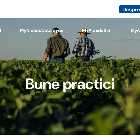
Despre
MyAlcedoCatalogue
MyAlcedoSoil
MyA
Bune practici