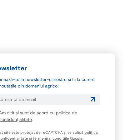
wsletter
nează-te la newsletter-ul nostru și fii la curent
noutățile din domeniul agricol.
Am citit și sunt de acord cu
politica de
confidențialitate
.
st site este protejat de reCAPTCHA și se aplică
politica
onfidențialitate
și
termenii și condițiile
Google.