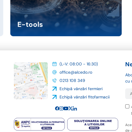
E-tools
Ne
(L-V: 08:00 - 16:30)
office@alcedo.ro
Abo
0213 108 349
cu 
Echipă vânzări fermieri
Echipă vânzări fitofarmacii
Ace
de c