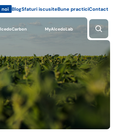
Blog
Sfaturi iscusite
Bune practici
Contact
 noi
lcedoCarbon
MyAlcedoLab