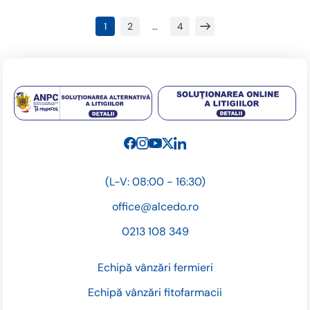
1
…
2
4
(L-V: 08:00 - 16:30)
office@alcedo.ro
0213 108 349
Echipă vânzări fermieri
Echipă vânzări fitofarmacii