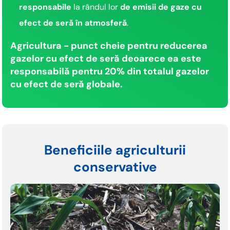
responsabile
la rândul lor
de emisii de gaze cu
efect de seră în atmosferă
.
Agricultura - punct cheie pentru reducerea
gazelor cu efect de seră deoarece ea este
responsabilă pentru 20% din totalul gazelor
cu efect de seră globale.
Beneficiile agriculturii
conservative