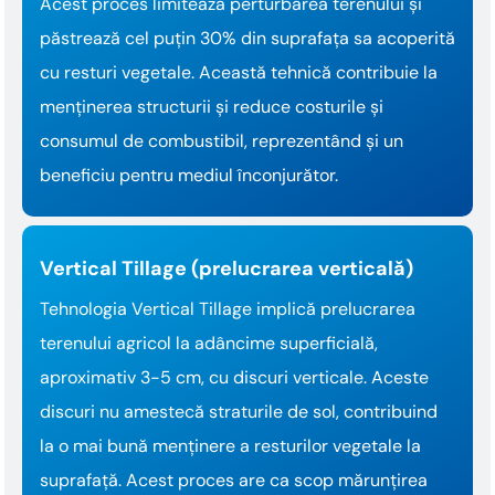
Acest proces limitează perturbarea terenului și
păstrează cel puțin 30% din suprafața sa acoperită
cu resturi vegetale. Această tehnică contribuie la
menținerea structurii și reduce costurile și
consumul de combustibil, reprezentând și un
beneficiu pentru mediul înconjurător.
Vertical Tillage (prelucrarea verticală)
Tehnologia Vertical Tillage implică prelucrarea
terenului agricol la adâncime superficială,
aproximativ 3-5 cm, cu discuri verticale. Aceste
discuri nu amestecă straturile de sol, contribuind
la o mai bună menținere a resturilor vegetale la
suprafață. Acest proces are ca scop mărunțirea