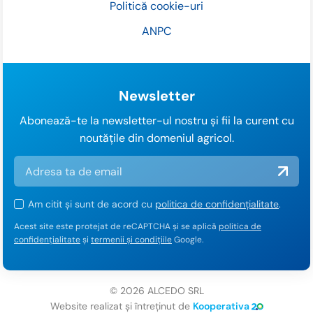
Politică cookie-uri
ANPC
Newsletter
Abonează-te la newsletter-ul nostru și fii la curent cu
noutățile din domeniul agricol.
Am citit și sunt de acord cu
politica de confidențialitate
.
Acest site este protejat de reCAPTCHA și se aplică
politica de
confidențialitate
și
termenii și condițiile
Google.
© 2026 ALCEDO SRL
Website realizat și întreținut de
Kooperativa