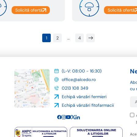
1
…
2
4
Ne
(L-V: 08:00 - 16:30)
office@alcedo.ro
Abo
0213 108 349
cu 
Echipă vânzări fermieri
Echipă vânzări fitofarmacii
Ace