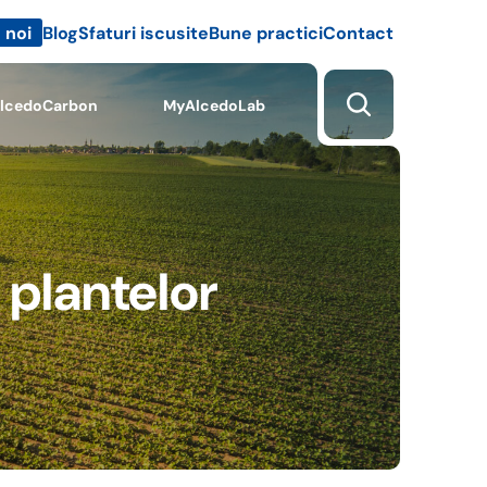
Blog
Sfaturi iscusite
Bune practici
Contact
 noi
lcedoCarbon
MyAlcedoLab
 plantelor