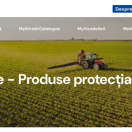
Despre
MyAlcedoCatalogue
MyAlcedoSoil
MyA
 - Produse protecția