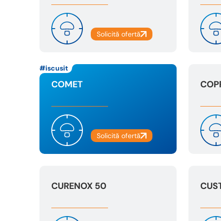
iscusit
COMET
COP
CURENOX 50
CUS