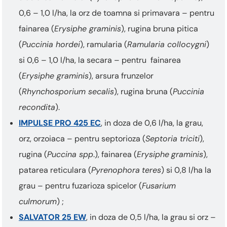
0,6 – 1,0 l/ha, la orz de toamna si primavara – pentru
fainarea (
Erysiphe graminis
), rugina bruna pitica
(
Puccinia hordei
), ramularia (
Ramularia collocygni
)
si 0,6 – 1,0 l/ha, la secara – pentru fainarea
(
Erysiphe graminis
), arsura frunzelor
(
Rhynchosporium secalis
), rugina bruna (
Puccinia
recondita
).
IMPULSE PRO 425 EC
, in doza de 0,6 l/ha, la grau,
orz, orzoiaca – pentru septorioza (
Septoria triciti
),
rugina (
Puccina spp
.), fainarea (
Erysiphe
graminis
),
patarea reticulara (
Pyrenophora
teres
) si 0,8 l/ha la
grau – pentru fuzarioza spicelor (
Fusarium
culmorum
) ;
SALVATOR 25 EW
, in doza de 0,5 l/ha, la grau si orz –