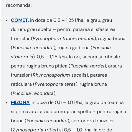
recomanda:
COMET
,
in doza de 0,5 – 1,25 l/ha, la grau, grau
durum, grau spelta – pentru patarea si sfasierea
frunzelor (
Pyrenophora tritici-repentis
), rugina bruna
(
Puccinia recondita
), rugina galbena (
Puccinia
striiformis
), 0,5 – 1,25 l/ha, la orz, secara si triticale –
pentru rugina bruna pitica (
Puccinia hordei
), arsura
frunzelor (
Rhynchosporium sec
alis), patarea
reticulara (
Pyrenophora teres
), rugina bruna
(
Puccinia recondita
);
MIZONA
, in doza de 0,5 – 1,0 l/ha, la grau de toamna
si primavara, grau durum, grau spelta – pentru rugina
bruna (
Puccinia recondita
), septorioza frunzelor
(
Zymoseptoria tritici
) si 0,5 – 1,0 l/ha, la orz de