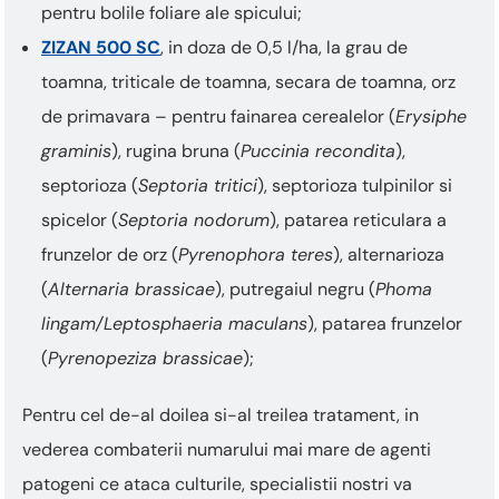
pentru bolile foliare ale spicului;
ZIZAN 500 SC
, in doza de 0,5 l/ha, la grau de
toamna, triticale de toamna, secara de toamna, orz
de primavara – pentru fainarea cerealelor (
Erysiphe
graminis
), rugina bruna (
Puccinia recondita
),
septorioza (
Septoria tritici
), septorioza tulpinilor si
spicelor (
Septoria nodorum
), patarea reticulara a
frunzelor de orz (
Pyrenophora teres
), alternarioza
(
Alternaria brassicae
), putregaiul negru (
Phoma
lingam/Leptosphaeria maculans
), patarea frunzelor
(
Pyrenopeziza brassicae
);
Pentru cel de-al doilea si-al treilea tratament, in
vederea combaterii numarului mai mare de agenti
patogeni ce ataca culturile, specialistii nostri va