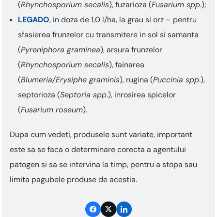
(
Rhynchosporium secalis
), fuzarioza (
Fusarium spp
.);
LEGADO
, in doza de 1,0 l/ha, la grau si orz – pentru
sfasierea frunzelor cu transmitere in sol si samanta
(
Pyreniphora graminea
), arsura frunzelor
(
Rhynchosporium secalis
), fainarea
(
Blumeria/Erysiphe graminis
), rugina (
Puccinia spp
.),
septorioza (
Septoria spp
.), inrosirea spicelor
(
Fusarium roseum
).
Dupa cum vedeti, produsele sunt variate, important
este sa se faca o determinare corecta a agentului
patogen si sa se intervina la timp, pentru a stopa sau
limita pagubele produse de acestia.