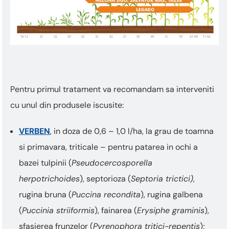
Pentru primul tratament va recomandam sa interveniti
cu unul din produsele iscusite:
VERBEN
, in doza de 0,6 – 1,0 l/ha, la grau de toamna
si primavara, triticale – pentru patarea in ochi a
bazei tulpinii (
Pseudocercosporella
herpotrichoides
), septorioza (
Septoria trictici)
,
rugina bruna (
Puccina recondita
), rugina galbena
(
Puccinia striiformis
), fainarea (
Erysiphe graminis
),
sfasierea frunzelor (
Pyrenophora tritici-repentis
);