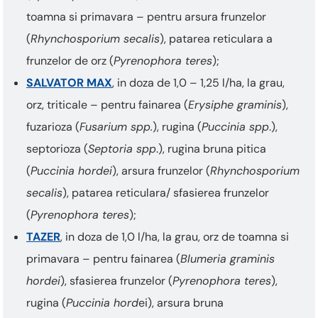
toamna si primavara – pentru arsura frunzelor
(
Rhynchosporium secalis
), patarea reticulara a
frunzelor de orz (
Pyrenophora teres
);
SALVATOR MAX
, in doza de 1,0 – 1,25 l/ha, la grau,
orz, triticale – pentru fainarea (
Erysiphe graminis
),
fuzarioza (
Fusarium spp.
), rugina (
Puccinia spp
.),
septorioza (
Septoria spp
.), rugina bruna pitica
(
Puccinia hordei
), arsura frunzelor (
Rhynchosporium
secalis
), patarea reticulara/ sfasierea frunzelor
(
Pyrenophora teres
);
TAZER
, in doza de 1,0 l/ha, la grau, orz de toamna si
primavara – pentru fainarea (
Blumeria graminis
hordei
), sfasierea frunzelor (
Pyrenophora teres
),
rugina (
Puccinia hord
ei), arsura bruna