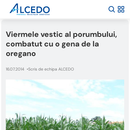
Welcome
to
All
in
One
Viermele vestic al porumbului,
Accessibility
screen
combatut cu o gena de la
reader.
To
oregano
start
the
16.07.2014
Scris de echipa ALCEDO
All
in
One
Accessibility
screen
reader,
press
"Ctrl
+
/".