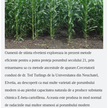
This
shortcut
activates
the
screen
reader
to
help
you
navigate
and
Oamenii de stiinta elvetieni exploreaza in prezent metode
interact
eficiente pentru a putea proteja porumbul secolului 21, prin
with
the
reinarmarea sa cu metode ancestrale de aparare.
Cercetatorii
content.
condusi de dr. Ted Turlings de la Universitatea din Neuchatel,
Elvetia, au descoperit ca mai multe varietati ale porumbului
modern si-au pierdut capacitatea naturala de a produce substanta
chimica E-beta-cariofilena. Aceasta este produsa in mod normal
de radacinile mai multor stramosi ai porumbului modern