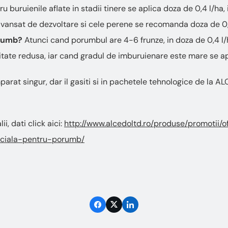
ru buruienile aflate in stadii tinere se aplica doza de 0,4 l/ha,
 avansat de dezvoltare si cele perene se recomanda doza de 0,
orumb?
Atunci cand porumbul are 4-6 frunze, in doza de 0,4 l/
itate redusa, iar cand gradul de imburuienare este mare se ap
arat singur, dar il gasiti si in pachetele tehnologice de la AL
i, dati click aici:
http://www.alcedoltd.ro/produse/promotii/o
eciala-pentru-porumb/