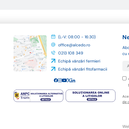
Ne
(L-V: 08:00 - 16:30)
office@alcedo.ro
Abo
0213 108 349
cu 
Echipă vânzări fermieri
Echipă vânzări fitofarmacii
Ace
de c
Web