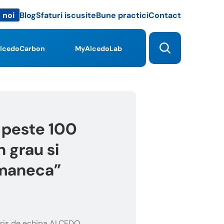
Blog
Sfaturi iscusite
Bune practici
Contact
 noi
lcedoCarbon
MyAlcedoLab
e peste 100
n grau si
 maneca”
ris de echipa ALCEDO