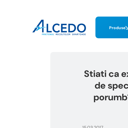
Produse
Stiati ca 
de speci
porumb?
15.03.2017