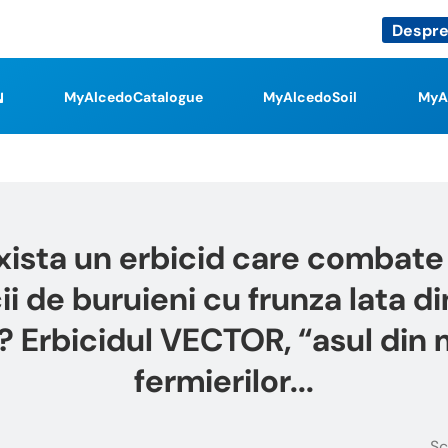
Despre
MyAlcedoCatalogue
MyAlcedoSoil
MyA
exista un erbicid care combat
i de buruieni cu frunza lata di
 Erbicidul VECTOR, “asul din
fermierilor...
Sc