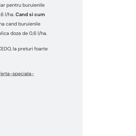
 iar pentru buruienile
6 l/ha.
Cand si cum
ha cand buruienile
lica doza de 0,6 l/ha.
CEDO, la preturi foarte
ferta-speciala-