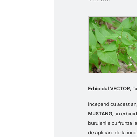
Erbicidul VECTOR, “
Incepand cu acest an,
MUSTANG
, un erbic
buruienile cu frunza l
de aplicare de la ince