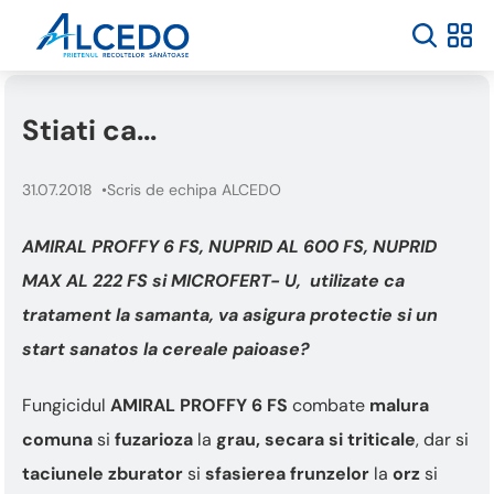
Welcome
to
All
in
One
Stiati ca...
Accessibility
screen
reader.
31.07.2018
Scris de echipa ALCEDO
To
start
the
AMIRAL PROFFY 6 FS, NUPRID AL 600 FS, NUPRID
All
MAX AL 222 FS si MICROFERT- U, utilizate ca
in
One
tratament la samanta, va asigura protectie si un
Accessibility
start sanatos la cereale paioase?
screen
reader,
press
Fungicidul
AMIRAL PROFFY 6 FS
combate
malura
"Ctrl
comuna
si
fuzarioza
la
grau, secara si triticale
, dar si
+
/".
taciunele zburator
si
sfasierea frunzelor
la
orz
si