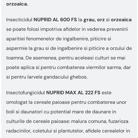
This
orzoaica.
shortcut
activates
Insecticidul
NUPRID AL 600 FS
la
grau, orz
si
orzoaica
the
screen
se poate folosi impotriva afidelor in vederea prevenirii
reader
aparitiei fenomenelor de ingalbenire, piticire si
to
help
aspermie la grau si de ingalbenire si piticire a orzului de
you
toamna. De asemenea, pentru aceleasi culturi se mai
navigate
and
poate aplica si pentru combaterea viermilor sarma, dar
interact
si pentru larvele gandacului ghebos.
with
the
content.
Insectofungicidul
NUPRID MAX AL 222 FS
este
omologat la cereale paioase pentru combaterea unor
boli si daunatori cu potential mare de daunare in
culturile de cereale paioase: malura comuna, fuzarioza
radacinilor, coletului si plantutelor, afidele cerealelor in