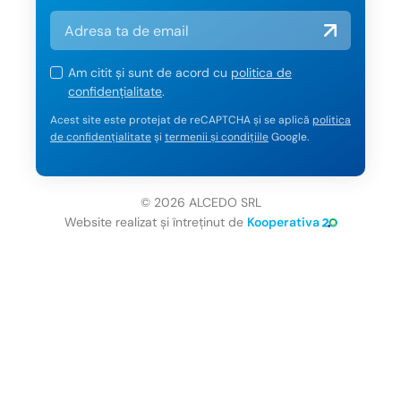
Am citit și sunt de acord cu
politica de
confidențialitate
.
Acest site este protejat de reCAPTCHA și se aplică
politica
de confidențialitate
și
termenii și condițiile
Google.
© 2026 ALCEDO SRL
Website realizat și întreținut de
Kooperativa