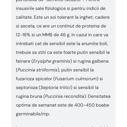
insusirile sale fiziologice si pentru indicii de
calitate. Este un soi tolerant la inghet, cadere
si seceta, ce are un continut de proteina de
12-16% si un MMB de 46 g. In cazul in care va
intrebati cat de sensibil este la anumite boli,
trebuie sa stiti ca este foarte putin sensibil la
fainare (
Erysiphe
graminis
) si rugina galbena
(
Puccinia
striiformis
), putin sensibil la
fuzarioza spicelor (
Fusarium culmorum
) si
septorioza (
Septoria
tritici
) si sensibil la
rugina bruna (
Puccinia
recondita
). Densitatea
optima de semanat este de 400-450 boabe
germinabile/mp.