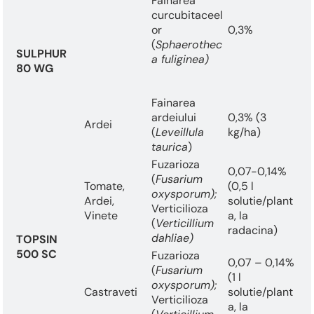
Fainarea
curcubitaceel
or
0,3%
(
Sphaerothec
SULPHUR
a fuliginea)
80 WG
Fainarea
ardeiului
0,3% (3
Ardei
(
Leveillula
kg/ha)
taurica
)
Fuzarioza
0,07-0,14%
(
Fusarium
Tomate,
(0,5 l
oxysporum);
Ardei,
solutie/plant
Verticilioza
Vinete
a, la
(
Verticillium
radacina)
dahliae)
TOPSIN
500 SC
Fuzarioza
0,07 – 0,14%
(
Fusarium
(1 l
oxysporum);
Castraveti
solutie/plant
Verticilioza
a, la