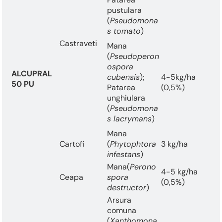
pustulara
(
Pseudomona
s tomato
)
Castraveti
Mana
(
Pseudoperon
ospora
ALCUPRAL
cubensis
);
4-5kg/ha
50 PU
Patarea
(0,5%)
unghiulara
(
Pseudomona
s lacrymans
)
Mana
Cartofi
(
Phytophtora
3 kg/ha
infestans
)
Mana(
Perono
4-5 kg/ha
Ceapa
spora
(0,5%)
destructor
)
Arsura
comuna
(
Xanthomona