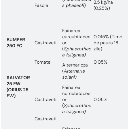
2,5 kg/ha
Fasole
s phaseoli
)
(0,25%)
Fainarea
curcubitaceel
0,015% (Timp
BUMPER
Castraveti
or
de pauza 18
250 EC
(
Sphaerothec
zile)
a fuliginea)
Tomate
0,05%
Alternarioza
(
Alternaria
solani)
SALVATOR
25 EW
Fainarea
(ORIUS 25
curcubitaceel
EW)
Castraveti
or
0,05%
(
Sphaerothec
a fuliginea)
Castraveti