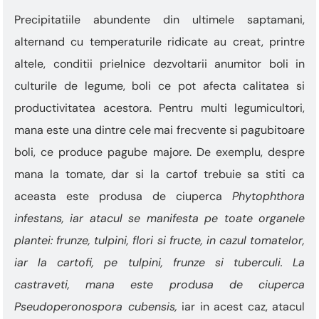
„Ctrl
+
Precipitatiile abundente din ultimele saptamani,
/”
alternand cu temperaturile ridicate au creat, printre
Această
comandă
altele, conditii prielnice dezvoltarii anumitor boli in
rapidă
culturile de legume, boli ce pot afecta calitatea si
activează
cititorul
productivitatea acestora. Pentru multi legumicultori,
de
mana este una dintre cele mai frecvente si pagubitoare
ecran
pentru
boli, ce produce pagube majore. De exemplu, despre
a
mana la tomate, dar si la cartof trebuie sa stiti ca
vă
aceasta este produsa de ciuperca
Phytophthora
ajuta
să
infestans
, iar atacul se manifesta pe toate organele
navigați
plantei: frunze, tulpini, flori si fructe, in cazul tomatelor,
și
să
iar la cartofi, pe tulpini, frunze si tuberculi. La
interacționați
castraveti, mana este produsa de ciuperca
cu
conținutul.
Pseudoperonospora cubensis,
iar in acest caz, atacul