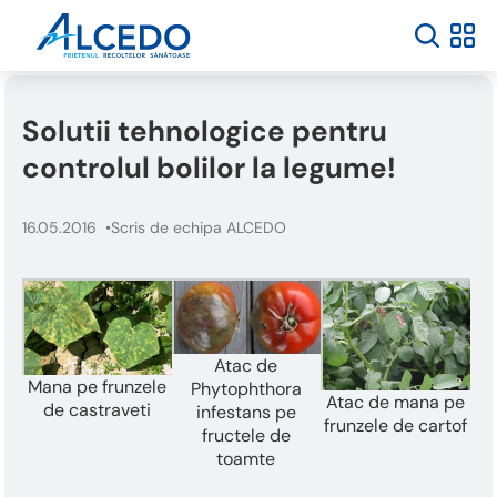
Bun
venit
la
cititorul
de
Solutii tehnologice pentru
ecran
All
controlul bolilor la legume!
in
One
Accessibility
16.05.2016
Scris de echipa ALCEDO
Pentru
a
porni
cititorul
de
ecran
Atac de
All
Mana pe frunzele
Phytophthora
Atac de mana pe
in
de castraveti
infestans pe
frunzele de cartof
One
fructele de
Accessibility,
toamte
apăsați