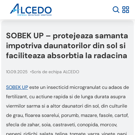
SOBEK UP – protejeaza samanta
impotriva daunatorilor din sol si
faciliteaza absorbtia la radacina
10.09.2025
Scris de echipa ALCEDO
SOBEK UP
este un insecticid microgranulat cu adaos de
fertilizant, cu actiune rapida si de lunga durata asupra
viermilor sarma si a altor daunatori din sol, din culturile
de grau, floarea soarelui, porumb, mazare, fasole, cartof,
sfecla de zahar, soia, castraveti, conopida, morcov,
pepeni, ridichi, salata, telina, tomate, varza, vinete, napi,