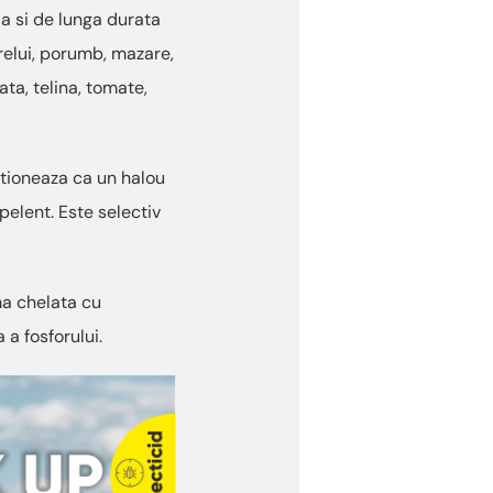
da si de lunga durata
arelui, porumb, mazare,
ata, telina, tomate,
ctioneaza ca un halou
pelent. Este selectiv
rma chelata cu
a fosforului.