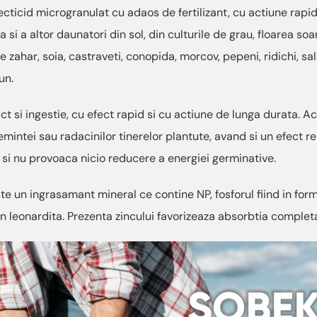
cticid microgranulat cu adaos de fertilizant, cu actiune rapi
 si a altor daunatori din sol, din culturile de grau, floarea so
de zahar, soia, castraveti, conopida, morcov, pepeni, ridichi, sal
un.
t si ingestie, cu efect rapid si cu actiune de lunga durata. A
semintei sau radacinilor tinerelor plantute, avand si un efect re
e si nu provoaca nicio reducere a energiei germinative.
este un ingrasamant mineral ce contine NP, fosforul fiind in fo
 leonardita. Prezenta zincului favorizeaza absorbtia completa 