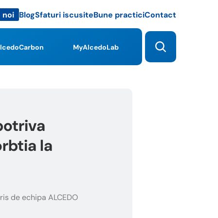
Blog
Sfaturi iscusite
Bune practici
Contact
 noi
lcedoCarbon
MyAlcedoLab
otriva
rbtia la
ris de echipa ALCEDO