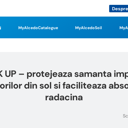
Despre
MyAlcedoCatalogue
MyAlcedoSoil
MyA
 UP – protejeaza samanta imp
rilor din sol si faciliteaza abso
radacina
Sc