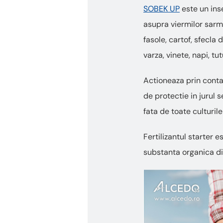
SOBEK UP
este un inse
asupra viermilor sarma
fasole, cartof, sfecla 
varza, vinete, napi, tut
Actioneaza prin contac
de protectie in jurul 
fata de toate culturil
Fertilizantul starter 
substanta organica din