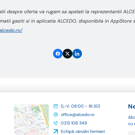
lii despre oferta va rugam sa apelati la reprezentantii AL
atii gasiti si in aplicatia ALCEDO, disponibila in AppStore
.alcedo.ro/
Ne
(L-V: 08:00 - 16:30)
office@alcedo.ro
Abo
0213 108 349
cu 
Echipă vânzări fermieri