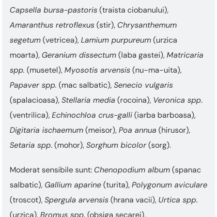
Capsella bursa-pastoris
(traista ciobanului),
Amaranthus retroflexus
(stir),
Chrysanthemum
segetum
(vetricea),
Lamium purpureum
(urzica
moarta),
Geranium dissectum
(laba gastei),
Matricaria
spp.
(musetel),
Myosotis arvensis
(nu-ma-uita),
Papaver spp.
(mac salbatic),
Senecio vulgaris
(spalacioasa),
Stellaria media
(rocoina),
Veronica spp
.
(ventrilica),
Echinochloa crus-galli
(iarba barboasa),
Digitaria ischaemum
(meisor),
Poa annua
(hirusor),
Setaria spp
. (mohor),
Sorghum bicolor
(sorg).
Moderat sensibile sunt:
Chenopodium album
(spanac
salbatic),
Gallium aparine
(turita),
Polygonum aviculare
(troscot),
Spergula arvensis
(hrana vacii),
Urtica spp
.
(urzica),
Bromus spp
. (obsiga secarei).