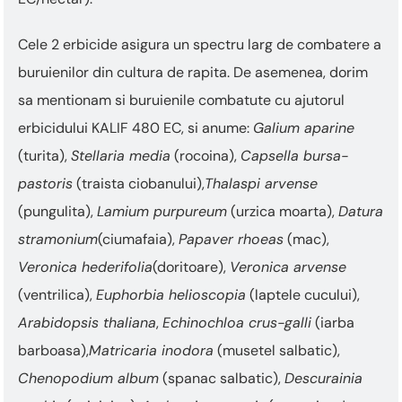
Cele 2 erbicide asigura un spectru larg de combatere a
buruienilor din cultura de rapita. De asemenea, dorim
sa mentionam si buruienile combatute cu ajutorul
erbicidului KALIF 480 EC, si anume:
Galium aparine
(turita),
Stellaria media
(rocoina),
Capsella bursa-
pastoris
(traista ciobanului),
Thalaspi arvense
(pungulita),
Lamium purpureum
(urzica moarta),
Datura
stramonium
(ciumafaia),
Papaver rhoeas
(mac),
Veronica hederifolia
(doritoare),
Veronica arvense
(ventrilica),
Euphorbia helioscopia
(laptele cucului),
Arabidopsis thaliana
,
Echinochloa crus-galli
(iarba
barboasa),
Matricaria inodora
(musetel salbatic),
Chenopodium album
(spanac salbatic),
Descurainia