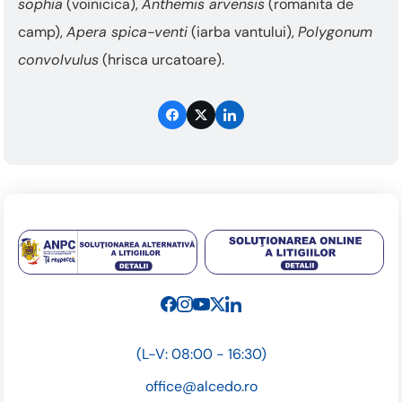
sophia
(voinicica),
Anthemis arvensis
(romanita de
camp),
Apera spica-venti
(iarba vantului),
Polygonum
convolvulus
(hrisca urcatoare).
(L-V: 08:00 - 16:30)
office@alcedo.ro