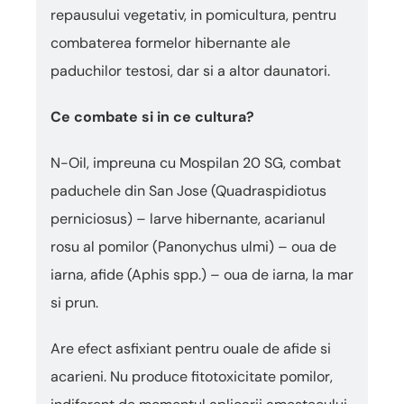
This
repausului vegetativ, in pomicultura, pentru
shortcut
activates
combaterea formelor hibernante ale
the
paduchilor testosi, dar si a altor daunatori.
screen
reader
to
Ce combate si in ce cultura?
help
you
N-Oil, impreuna cu Mospilan 20 SG, combat
navigate
paduchele din San Jose (Quadraspidiotus
and
interact
perniciosus) – larve hibernante, acarianul
with
rosu al pomilor (Panonychus ulmi) – oua de
the
content.
iarna, afide (Aphis spp.) – oua de iarna, la mar
si prun.
Are efect asfixiant pentru ouale de afide si
acarieni. Nu produce fitotoxicitate pomilor,