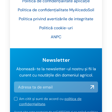
Politică de confidențialitate aplicație
Politica de confidențialitate MyAlcedoSoil
Politica privind avertizările de integritate
Politică cookie-uri
ANPC
Newsletter
Abonează-te la newsletter-ul nostru și fii la
curent cu noutățile din domeniul agricol.
Am citit și sunt de acord cu
politica de
confidențialitate
.
Acest site este protejat de reCAPTCHA și se aplică
politica