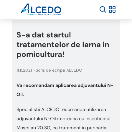
Welcome
to
All
in
One
S-a dat startul
Accessibility
screen
tratamentelor de iarna in
reader.
To
pomicultura!
start
the
11.11.2021
Scris de echipa ALCEDO
All
in
One
Va recomandam aplicarea adjuvantului N-
Accessibility
Oil.
screen
reader,
press
Specialistii ALCEDO recomanda utilizarea
"Ctrl
adjuvantului N-Oil impreuna cu insecticidul
+
/".
Mospilan 20 SG, ca tratament in perioada