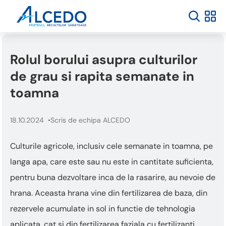
Welcome
to
All
in
One
Rolul borului asupra culturilor
Accessibility
screen
de grau si rapita semanate in
reader.
To
toamna
start
the
18.10.2024
Scris de echipa ALCEDO
All
in
One
Culturile agricole, inclusiv cele semanate in toamna, pe
Accessibility
langa apa, care este sau nu este in cantitate suficienta,
screen
reader,
pentru buna dezvoltare inca de la rasarire, au nevoie de
press
hrana. Aceasta hrana vine din fertilizarea de baza, din
"Ctrl
+
rezervele acumulate in sol in functie de tehnologia
/".
aplicata, cat si din fertilizarea faziala cu fertilizanti