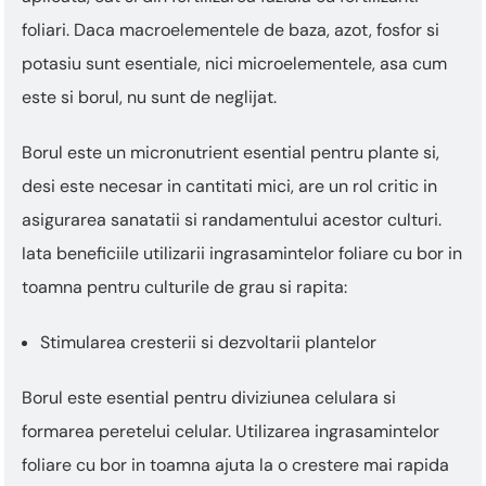
This
shortcut
foliari. Daca macroelementele de baza, azot, fosfor si
activates
potasiu sunt esentiale, nici microelementele, asa cum
the
screen
este si borul, nu sunt de neglijat.
reader
to
Borul este un micronutrient esential pentru plante si,
help
you
desi este necesar in cantitati mici, are un rol critic in
navigate
asigurarea sanatatii si randamentului acestor culturi.
and
interact
Iata beneficiile utilizarii ingrasamintelor foliare cu bor in
with
toamna pentru culturile de grau si rapita:
the
content.
Stimularea cresterii si dezvoltarii plantelor
Borul este esential pentru diviziunea celulara si
formarea peretelui celular. Utilizarea ingrasamintelor
foliare cu bor in toamna ajuta la o crestere mai rapida