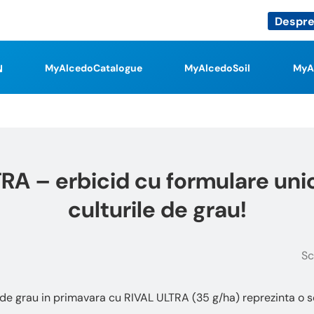
Despre
MyAlcedoCatalogue
MyAlcedoSoil
MyA
RA – erbicid cu formulare uni
culturile de grau!
Sc
 de grau in primavara cu RIVAL ULTRA (35 g/ha) reprezinta o sol