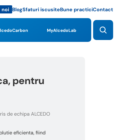
Blog
Sfaturi iscusite
Bune practici
Contact
 noi
lcedoCarbon
MyAlcedoLab
ca, pentru
ris de echipa ALCEDO
utie eficienta, fiind