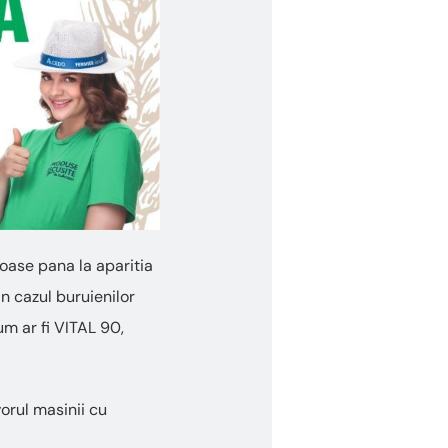
ioase pana la aparitia
n cazul buruienilor
m ar fi VITAL 90,
orul masinii cu