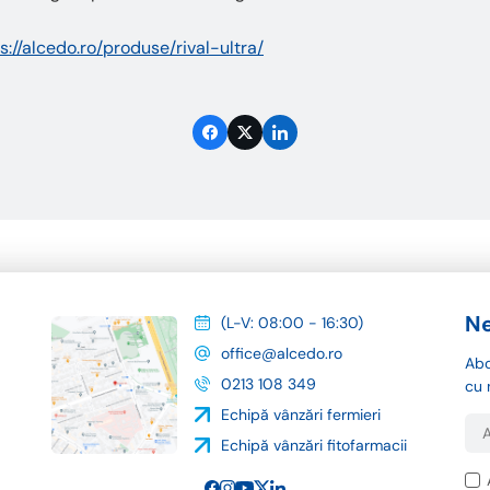
s://alcedo.ro/produse/rival-ultra/
Ne
(L-V: 08:00 - 16:30)
office@alcedo.ro
Abo
0213 108 349
cu 
Echipă vânzări fermieri
Echipă vânzări fitofarmacii