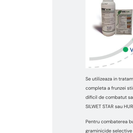
Se utilizeaza in trata
completa a frunzei sti
dificil de combatut s
SILWET STAR sau HU
Pentru combaterea bur
graminicide selective