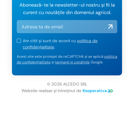
Abonează-te la newsletter-ul nostru și fii la
curent cu noutățile din domeniul agricol.
Am citit și sunt de acord cu
politica de
confidențialitate
.
Acest site este protejat de reCAPTCHA și se aplică
politica
de confidențialitate
și
termenii și condițiile
Google.
© 2026 ALCEDO SRL
Website realizat și întreținut de
Kooperativa