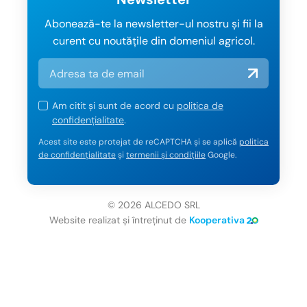
Abonează-te la newsletter-ul nostru și fii la
curent cu noutățile din domeniul agricol.
Am citit și sunt de acord cu
politica de
confidențialitate
.
Acest site este protejat de reCAPTCHA și se aplică
politica
de confidențialitate
și
termenii și condițiile
Google.
© 2026 ALCEDO SRL
Website realizat și întreținut de
Kooperativa