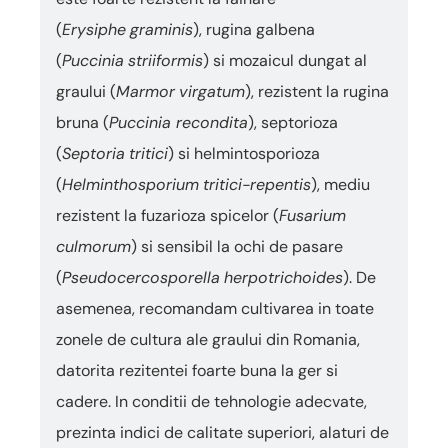
(
Erysiphe
graminis
), rugina galbena
(
Puccinia
striiformis
) si mozaicul dungat al
graului (
Marmor
virgatum
), rezistent la rugina
bruna (
Puccinia recondita
), septorioza
(
Septoria
tritici
) si helmintosporioza
(
Helminthosporium
tritici-repentis
), mediu
rezistent la fuzarioza spicelor (
Fusarium
culmorum
) si sensibil la ochi de pasare
(
Pseudocercosporella
herpotrichoides
). De
asemenea, recomandam cultivarea in toate
zonele de cultura ale graului din Romania,
datorita rezitentei foarte buna la ger si
cadere. In conditii de tehnologie adecvate,
prezinta indici de calitate superiori, alaturi de