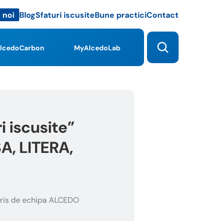
Blog
Sfaturi iscusite
Bune practici
Contact
 noi
lcedoCarbon
MyAlcedoLab
 iscusite”
A, LITERA,
ris de echipa ALCEDO