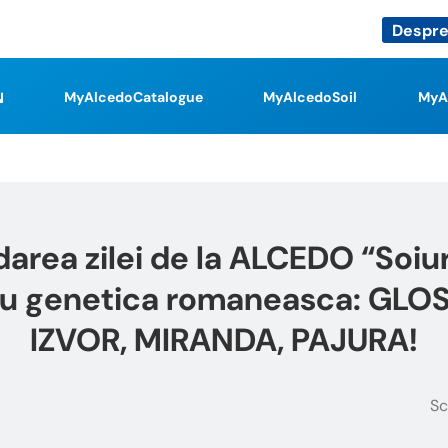
Despre
MyAlcedoCatalogue
MyAlcedoSoil
MyA
rea zilei de la ALCEDO “Soiuri
cu genetica romaneasca: GLOS
IZVOR, MIRANDA, PAJURA!
Sc