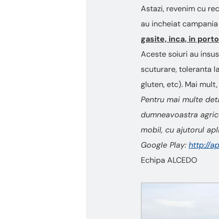
„Ctrl
Astazi, revenim cu re
+
/”
au incheiat campania
Această
gasite, inca, in port
comandă
rapidă
Aceste soiuri au insusi
activează
scuturare, toleranta la
cititorul
de
gluten, etc). Mai mult
ecran
Pentru mai multe deta
pentru
a
dumneavoastra agrico
vă
mobil, cu ajutorul ap
ajuta
să
Google Play:
http://a
navigați
Echipa ALCEDO
și
să
interacționați
cu
conținutul.