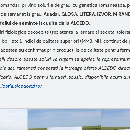
comandari privind soiurile de grau, cu genetica romaneasca, p
 de semanat la grau.
Asadar, GLOSA, LITERA, IZVOR, MIRAND
ofoliul de seminte iscusite de la ALCEDO.
ri fiziologice deosebite (rezistenta la iernare si seceta, tolera
 boli, etc.), indici de calitate superiori (MMB, MH, continut de
, acestea au confirmat prin productiile de calitate pentru fermie
lii despre aceste soiuri va rugam sa apelati la reprezentan
la sau ramaneti conectati la intreaga oferta ALCEDO direct
licatiei ALCEDO pentru fermieri iscusiti, disponibila acum d
plicatia.alcedoltd.ro/