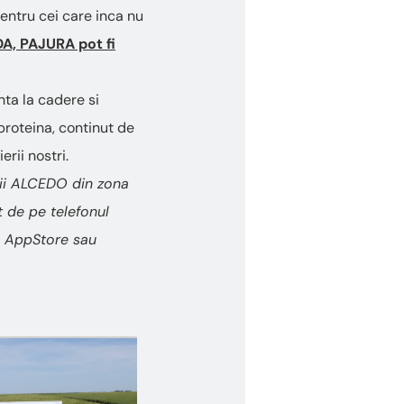
entru cei care inca nu
A, PAJURA pot fi
nta la cadere si
 proteina, continut de
rii nostri.
tii ALCEDO din zona
 de pe telefonul
in AppStore sau