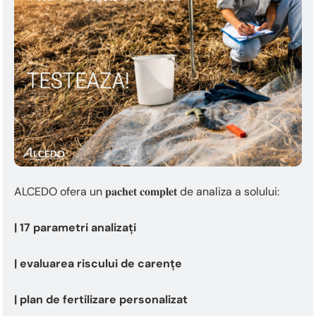
ALCEDO ofera un 𝐩𝐚𝐜𝐡𝐞𝐭 𝐜𝐨𝐦𝐩𝐥𝐞𝐭 de analiza a solului:
| 17 parametri analizați
| evaluarea riscului de carențe
| plan de fertilizare personalizat