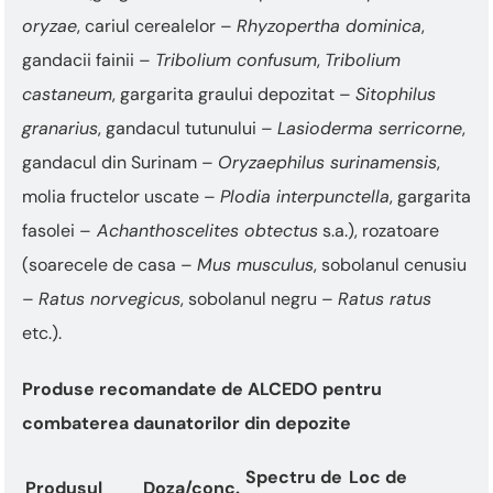
„Ctrl
+
oryzae
, cariul cerealelor –
Rhyzopertha dominica
,
/”
gandacii fainii –
Tribolium confusum
,
Tribolium
Această
castaneum
, gargarita graului depozitat –
Sitophilus
comandă
rapidă
granarius
, gandacul tutunului –
Lasioderma serricorne
,
activează
gandacul din Surinam –
Oryzaephilus surinamensis
,
cititorul
de
molia fructelor uscate –
Plodia interpunctella
, gargarita
ecran
fasolei –
Achanthoscelites obtectus
s.a.), rozatoare
pentru
a
(soarecele de casa –
Mus musculus
, sobolanul cenusiu
vă
–
Ratus norvegicus
, sobolanul negru –
Ratus ratus
ajuta
să
etc.).
navigați
și
Produse recomandate de ALCEDO pentru
să
interacționați
combaterea daunatorilor din depozite
cu
conținutul.
Spectru de
Loc de
Produsul
Doza/conc.