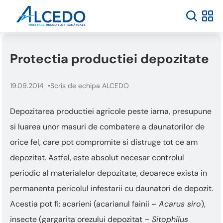
Bun
venit
la
cititorul
de
Protectia productiei depozitate
ecran
All
in
19.09.2014
Scris de echipa ALCEDO
One
Accessibility
Pentru
Depozitarea productiei agricole peste iarna, presupune
a
si luarea unor masuri de combatere a daunatorilor de
porni
cititorul
orice fel, care pot compromite si distruge tot ce am
de
depozitat. Astfel, este absolut necesar controlul
ecran
All
periodic al materialelor depozitate, deoarece exista in
in
permanenta pericolul infestarii cu daunatori de depozit.
One
Accessibility,
Acestia pot fi: acarieni (acarianul fainii –
Acarus siro
),
apăsați
insecte (gargarita orezului depozitat –
Sitophilus