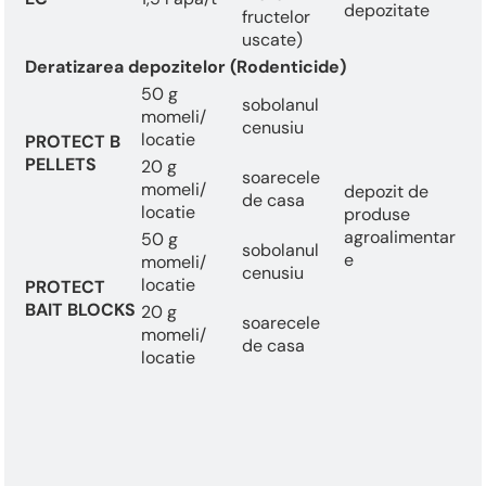
depozitate
fructelor
uscate)
Deratizarea depozitelor (Rodenticide)
50 g
sobolanul
momeli/
cenusiu
locatie
PROTECT B
PELLETS
20 g
soarecele
momeli/
depozit de
de casa
locatie
produse
agroalimentar
50 g
sobolanul
e
momeli/
cenusiu
locatie
PROTECT
BAIT BLOCKS
20 g
soarecele
momeli/
de casa
locatie