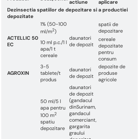
actiune
aplicare
Dezinsectia spatiilor de depozitare si a productiei
depozitate
1% (50-100
spatii de
2
depozitare
ml/m
)
ACTELLIC 50
daunatori
cereale
10 ml p.c./1 l
EC
de depozit
depozitate
apa/1 t
pentru
cereale
consum
3-5
depozite de
daunatori
AGROXIN
tablete/t
produse
de depozit
produs
agricole
daunatori
de depozit
(gandacul
50 ml/5 l
dinSurinam,
apa pentru
gandacul
2
100 m
comerciant,
spatiu
gargarita
depozitare
graului