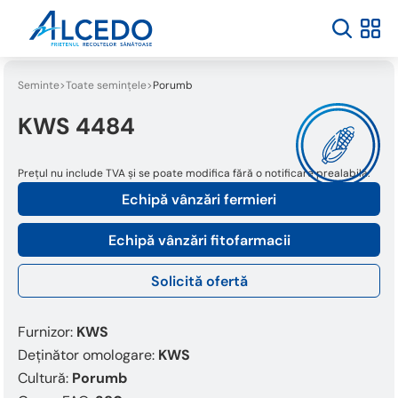
Seminte
Toate semințele
Porumb
KWS 4484
Prețul nu include TVA și se poate modifica fără o notificare prealabilă.
Echipă vânzări fermieri
Echipă vânzări fitofarmacii
Solicită ofertă
Furnizor:
KWS
Deținător omologare:
KWS
Cultură:
Porumb