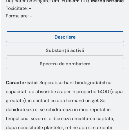
Deținător omologare:
UPL EUROPE LTD, Marea Britanie
Toxicitate:
-
Formulare:
-
Descriere
Substanță activă
Spectru de combatere
Caracteristici
: Superabsorbant biodegradabil cu
capacitati de absorbtie a apei in proportie 1:400 (dupa
greutate), in contact cu apa formand un gel. Se
dehidrateaza si se rehidrateaza in mod repetat in
timpul unui sezon si elibereaza umiditatea captata,
dupa necesitatile plantelor, retine apa si nutrientii