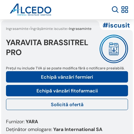
iscusit
Ingrasaminte
Îngrășăminte iscusite
Ingrasaminte foliare
YARAVITA BRASSITREL
PRO
Prețul nu include TVA și se poate modifica fără o notificare prealabilă.
Echipă vânzări fermieri
Echipă vânzări fitofarmacii
Solicită ofertă
Furnizor:
YARA
Deținător omologare:
Yara International SA