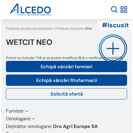
iscusit
Produse protecția plantelor
Produse iscusite
Alte categorii
WETCIT NEO
Prețul nu include TVA și se poate modifica fără o notificare prealabilă.
Echipă vânzări fermieri
Echipă vânzări fitofarmacii
Solicită ofertă
Furnizor:
-
Omologare:
-
Deținător omologare:
Oro Agri Europe SA