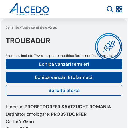
Seminte
Toate semințele
Grau
TROUBADUR
Prețul nu include TVA și se poate modifica fără o notificare prealabilă.
Echipă vânzări fermieri
Echipă vânzări fitofarmacii
Solicită ofertă
Furnizor:
PROBSTDORFER SAATZUCHT ROMANIA
Deținător omologare:
PROBSTDORFER
Cultură:
Grau