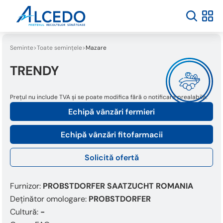
Seminte
Toate semințele
Mazare
TRENDY
Prețul nu include TVA și se poate modifica fără o notificare prealabilă.
Echipă vânzări fermieri
Echipă vânzări fitofarmacii
Solicită ofertă
Furnizor:
PROBSTDORFER SAATZUCHT ROMANIA
Deținător omologare:
PROBSTDORFER
Cultură:
-