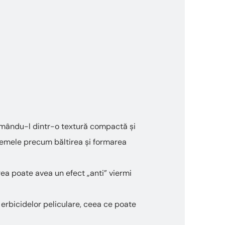
formându-l dintr-o textură compactă și
lemele precum băltirea și formarea
rea poate avea un efect „anti” viermi
 erbicidelor peliculare, ceea ce poate