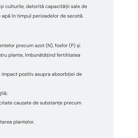
 culturile, datorită capacității sale de
e apă în timpul perioadelor de secetă.
elor precum azot (N), fosfor (P) și
tru plante, îmbunătățind fertilitatea
n impact pozitiv asupra absorbției de
ilă;
xicitate cauzate de substanțe precum
tarea plantelor.