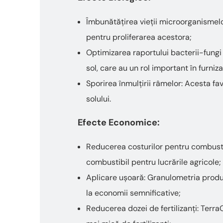
Îmbunătățirea vieții microorganismelo
pentru proliferarea acestora;
Optimizarea raportului bacterii-fungi 
sol, care au un rol important în furniz
Sporirea înmulțirii râmelor: Acesta fa
solului.
Efecte Economice:
Reducerea costurilor pentru combustib
combustibil pentru lucrările agricole;
Aplicare ușoară: Granulometria produs
la economii semnificative;
Reducerea dozei de fertilizanți: TerraC