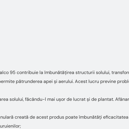
Calco 95 contribuie la îmbunătățirea structurii solului, trans
permite pătrunderea apei și aerului. Acest lucru previne prob
area solului, făcându-l mai ușor de lucrat și de plantat. Afâna
ranulară creată de acest produs poate îmbunătăți eficacitatea
uruienilor;