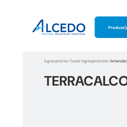
Produse
Ingrasaminte
Toate îngrășămintele
Amendam
TERRACALCO