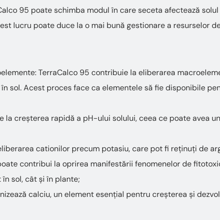
Calco 95 poate schimba modul în care seceta afectează solul și
Acest lucru poate duce la o mai bună gestionare a resurselor d
emente: TerraCalco 95 contribuie la eliberarea macroelement
în sol. Acest proces face ca elementele să fie disponibile pen
e la creșterea rapidă a pH-ului solului, ceea ce poate avea u
eliberarea cationilor precum potasiu, care pot fi reținuți de arg
poate contribui la oprirea manifestării fenomenelor de fitoto
n sol, cât și în plante;
nizează calciu, un element esențial pentru creșterea și dezvol