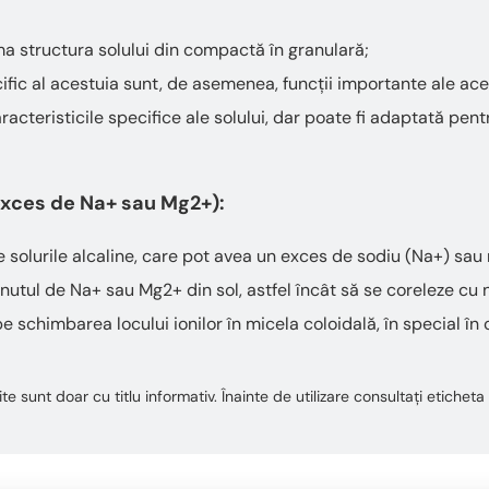
ma structura solului din compactă în granulară;
ific al acestuia sunt, de asemenea, funcții importante ale ace
teristicile specifice ale solului, dar poate fi adaptată pentru
 exces de Na+ sau Mg2+):
e solurile alcaline, care pot avea un exces de sodiu (Na+) sa
utul de Na+ sau Mg2+ din sol, astfel încât să se coreleze cu ne
 schimbarea locului ionilor în micela coloidală, în special în c
te sunt doar cu titlu informativ. Înainte de utilizare consultați etiche