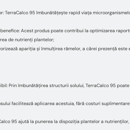
r: TerraCalco 95 îmbunătățește rapid viața microorganismelor 
benefice: Acest produs poate contribui la optimizarea raportulu
area de nutrienți plantelor;
vorizează apariția și înmulțirea râmelor, a cărei prezență est
il: Prin îmbunătățirea structurii solului, TerraCalco 95 poa
ului facilitează aplicarea acestuia, fără costuri suplimenta
alco 95 ajută la punerea la dispoziția plantelor a nutrienților