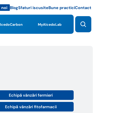
Blog
Sfaturi iscusite
Bune practici
Contact
 noi
lcedoCarbon
MyAlcedoLab
Echipă vânzări fermieri
Echipă vânzări fitofarmacii