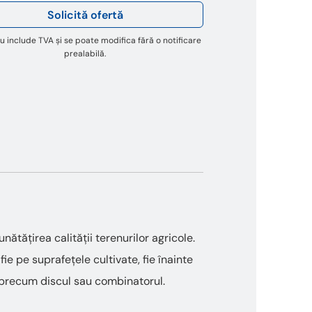
Solicită ofertă
u include TVA și se poate modifica fără o notificare
prealabilă.
tățirea calității terenurilor agricole.
e pe suprafețele cultivate, fie înainte
le precum discul sau combinatorul.