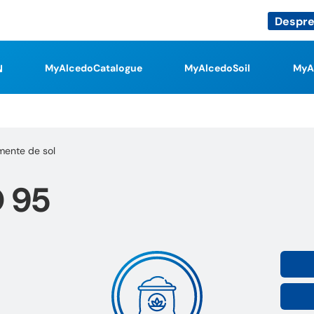
Despre
MyAlcedoCatalogue
MyAlcedoSoil
MyA
ente de sol
 95