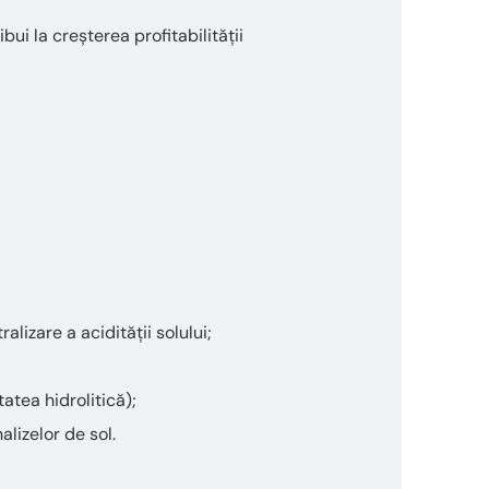
bui la creșterea profitabilității
izare a acidității solului;
atea hidrolitică);
alizelor de sol.