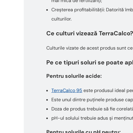
mai mică de fertilizanți;
Creșterea profitabilității: Datorită îmb
culturilor.
Ce culturi vizează TerraCalco
Culturile vizate de acest produs sunt ce
Pe ce tipuri soluri se poate ap
Pentru solurile acide:
TerraCalco 95
este produsul ideal pen
Este unul dintre puținele produse cap
Doza de produs trebuie să fie corelată
pH-ul solului trebuie adus și menținut 
Pentru solurile cu pH neutru: