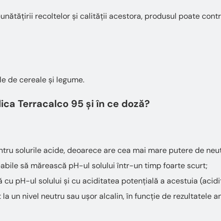
unătățirii recoltelor și calității acestora, produsul poate contri
?
le de cereale și legume.
lica Terracalco 95 și în ce doză?
tru solurile acide, deoarece are cea mai mare putere de neutral
abile să mărească pH-ul solului într-un timp foarte scurt;
 cu pH-ul solului și cu aciditatea potențială a acestuia (acidit
la un nivel neutru sau ușor alcalin, în funcție de rezultatele an