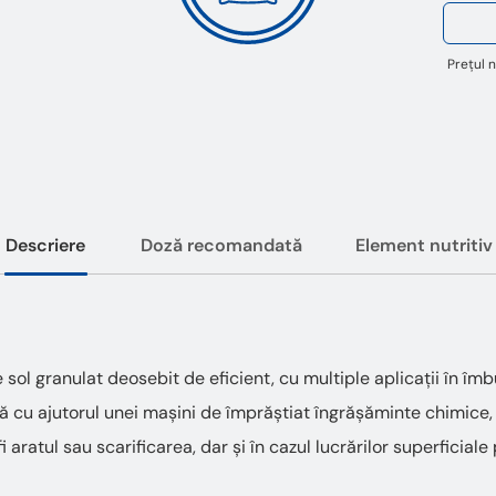
Prețul n
Descriere
Doză recomandată
Element nutritiv
 granulat deosebit de eficient, cu multiple aplicații în îmbună
 cu ajutorul unei mașini de împrăștiat îngrășăminte chimice, fi
fi aratul sau scarificarea, dar și în cazul lucrărilor superficia