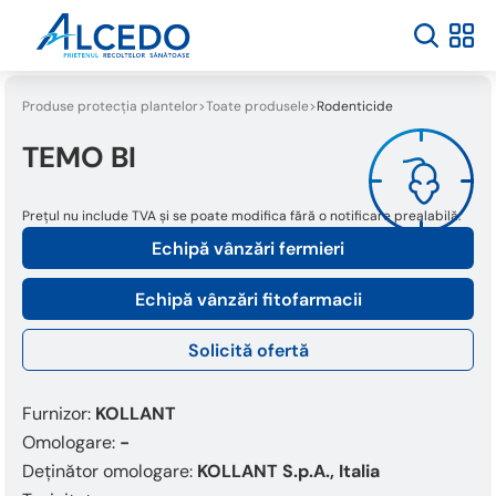
Produse protecția plantelor
Toate produsele
Rodenticide
TEMO BI
Prețul nu include TVA și se poate modifica fără o notificare prealabilă.
Echipă vânzări fermieri
Echipă vânzări fitofarmacii
Solicită ofertă
Furnizor:
KOLLANT
Omologare:
-
Deținător omologare:
KOLLANT S.p.A., Italia