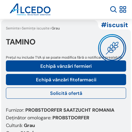
iscusit
Seminte
Semințe iscusite
Grau
TAMINO
Prețul nu include TVA și se poate modifica fără o notificare prealabilă.
Echipă vânzări fermieri
Echipă vânzări fitofarmacii
Solicită ofertă
Furnizor:
PROBSTDORFER SAATZUCHT ROMANIA
Deținător omologare:
PROBSTDORFER
Cultură:
Grau