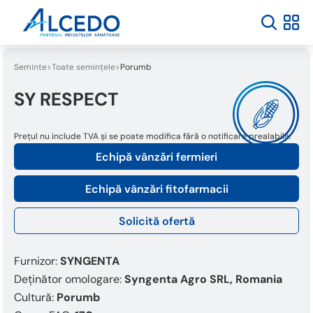
Seminte
Toate semințele
Porumb
SY RESPECT
Prețul nu include TVA și se poate modifica fără o notificare prealabilă.
Echipă vânzări fermieri
Echipă vânzări fitofarmacii
Solicită ofertă
Furnizor:
SYNGENTA
Deținător omologare:
Syngenta Agro SRL, Romania
Cultură:
Porumb