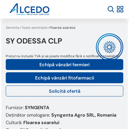
Seminte
Toate semințele
Floarea soarelui
SY ODESSA CLP
Prețul nu include TVA și se poate modifica fără o notificare prealabilă.
Echipă vânzări fermieri
Echipă vânzări fitofarmacii
Solicită ofertă
Furnizor:
SYNGENTA
Deținător omologare:
Syngenta Agro SRL, Romania
Cultură:
Floarea soarelui