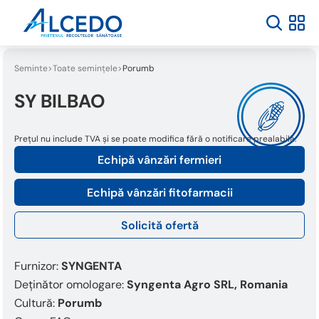
Welcome
to
All
in
One
Seminte
Toate semințele
Porumb
Accessibility
screen
SY BILBAO
reader.
To
Prețul nu include TVA și se poate modifica fără o notificare prealabilă.
start
the
Echipă vânzări fermieri
All
in
Echipă vânzări fitofarmacii
One
Accessibility
Solicită ofertă
screen
reader,
press
Furnizor:
SYNGENTA
"Ctrl
Deținător omologare:
Syngenta Agro SRL, Romania
+
Cultură:
Porumb
/".