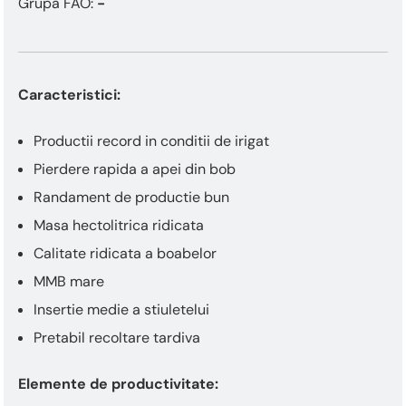
This
Grupa FAO:
-
shortcut
activates
the
screen
Caracteristici:
reader
to
help
Productii record in conditii de irigat
you
Pierdere rapida a apei din bob
navigate
and
Randament de productie bun
interact
Masa hectolitrica ridicata
with
the
Calitate ridicata a boabelor
content.
MMB mare
Insertie medie a stiuletelui
Pretabil recoltare tardiva
Elemente de productivitate: