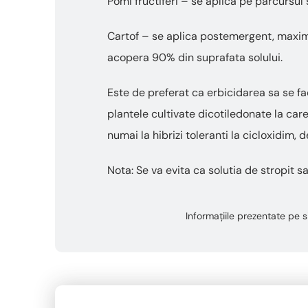
Pomi fructiferi – se aplica pe parcursul 
Cartof – se aplica postemergent, maxim 
acopera 90% din suprafata solului.
Este de preferat ca erbicidarea sa se fac
plantele cultivate dicotiledonate la car
numai la hibrizi toleranti la cicloxidim, 
Nota: Se va evita ca solutia de stropit s
Informațiile prezentate pe si