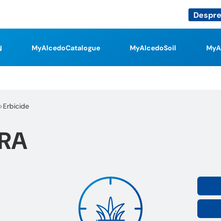
Despre
MyAlcedoCatalogue
MyAlcedoSoil
MyA
Erbicide
TRA