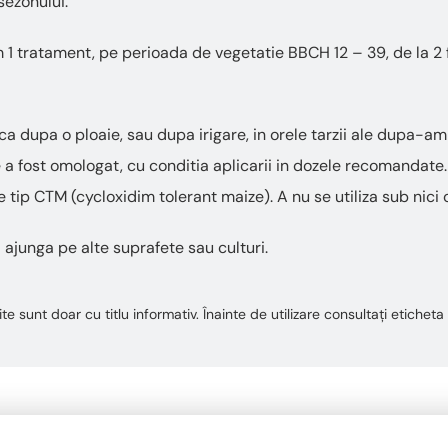
sezonului.
1 tratament, pe perioada de vegetatie BBCH 12 – 39, de la 2 
a dupa o ploaie, sau dupa irigare, in orele tarzii ale dupa-ami
e a fost omologat, cu conditia aplicarii in dozele recomandate.
de tip CTM (cycloxidim tolerant maize). A nu se utiliza sub nici 
a ajunga pe alte suprafete sau culturi.
te sunt doar cu titlu informativ. Înainte de utilizare consultați etiche