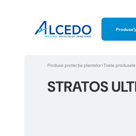
Produse
Produse protecția plantelor
Toate produsele
STRATOS UL