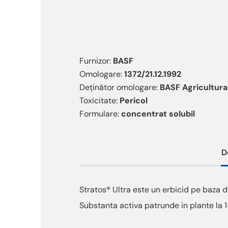
Furnizor:
BASF
Omologare:
1372/21.12.1992
Deținător omologare:
BASF Agricultur
Toxicitate:
Pericol
Formulare:
concentrat solubil
D
Stratos® Ultra este un erbicid pe baza de
Substanta activa patrunde in plante la 