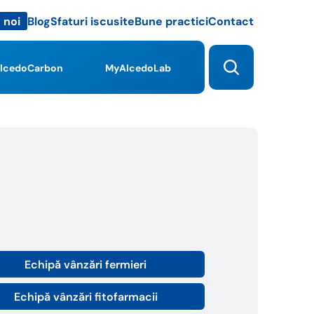
Blog
Sfaturi iscusite
Bune practici
Contact
 noi
lcedoCarbon
MyAlcedoLab
Echipă vânzări fermieri
Echipă vânzări fitofarmacii