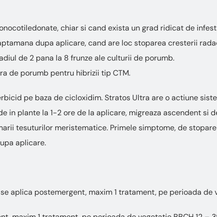
ocotiledonate, chiar si cand exista un grad ridicat de infest
ptamana dupa aplicare, cand are loc stoparea cresterii radaci
tadiul de 2 pana la 8 frunze ale culturii de porumb.
ura de porumb pentru hibrizii tip CTM.
rbicid pe baza de cicloxidim. Stratos Ultra are o actiune sistem
de in plante la 1-2 ore de la aplicare, migreaza ascendent si 
marii tesuturilor meristematice. Primele simptome, de stopare a 
dupa aplicare.
se aplica postemergent, maxim 1 tratament, pe perioada de v
t, maxim 1 tratament, pe perioada de vegetatie BBCH 12 – 3