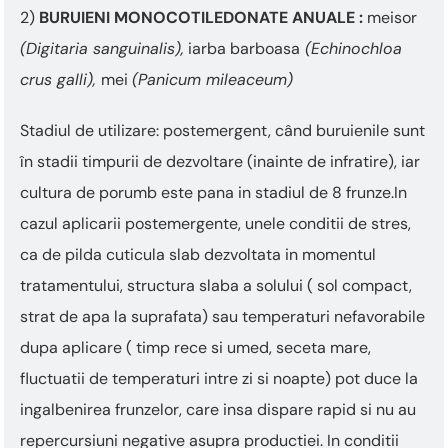
2)
BURUIENI MONOCOTILEDONATE ANUALE :
meisor
(Digitaria sanguinalis),
iarba barboasa
(Echinochloa
crus galli),
mei
(Panicum mileaceum)
Stadiul de utilizare: postemergent, când buruienile sunt
în stadii timpurii de dezvoltare (inainte de infratire), iar
cultura de porumb este pana in stadiul de 8 frunze.In
cazul aplicarii postemergente, unele conditii de stres,
ca de pilda cuticula slab dezvoltata in momentul
tratamentului, structura slaba a solului ( sol compact,
strat de apa la suprafata) sau temperaturi nefavorabile
dupa aplicare ( timp rece si umed, seceta mare,
fluctuatii de temperaturi intre zi si noapte) pot duce la
ingalbenirea frunzelor, care insa dispare rapid si nu au
repercursiuni negative asupra productiei. In conditii