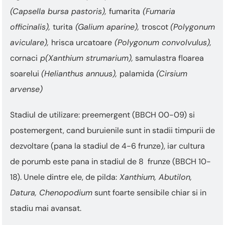
(Capsella bursa pastoris),
fumarita
(Fumaria
officinalis),
turita
(Galium aparine),
troscot
(Polygonum
aviculare),
hrisca urcatoare
(Polygonum convolvulus),
cornaci
p(Xanthium strumarium),
samulastra floarea
soarelui
(Helianthus annuus),
palamida
(Cirsium
arvense)
Stadiul de utilizare: preemergent (BBCH 00-09) si
postemergent, cand buruienile sunt in stadii timpurii de
dezvoltare (pana la stadiul de 4-6 frunze), iar cultura
de porumb este pana in stadiul de 8 frunze (BBCH 10-
18). Unele dintre ele, de pilda:
Xanthium, Abutilon,
Datura, Chenopodium
sunt foarte sensibile chiar si in
stadiu mai avansat.