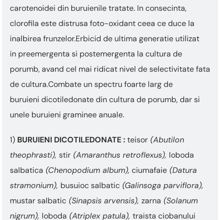
carotenoidei din buruienile tratate. In consecinta,
clorofila este distrusa foto-oxidant ceea ce duce la
inalbirea frunzelor.Erbicid de ultima generatie utilizat
in preemergenta si postemergenta la cultura de
porumb, avand cel mai ridicat nivel de selectivitate fata
de cultura.Combate un spectru foarte larg de
buruieni dicotiledonate din cultura de porumb, dar si
unele buruieni graminee anuale.
1)
BURUIENI DICOTILEDONATE :
teisor
(Abutilon
theophrasti),
stir
(Amaranthus retroflexus),
loboda
salbatica
(Chenopodium album),
ciumafaie
(Datura
stramonium),
busuioc salbatic
(Galinsoga parviflora),
mustar salbatic
(Sinapsis arvensis),
zarna
(Solanum
nigrum),
loboda
(Atriplex patula),
traista ciobanului