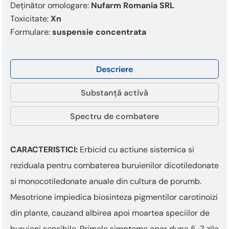
Deținător omologare:
Nufarm Romania SRL
Toxicitate:
Xn
Formulare:
suspensie concentrata
Descriere
Substanță activă
Spectru de combatere
CARACTERISTICI:
Erbicid cu actiune sistemica si
reziduala pentru combaterea buruienilor dicotiledonate
si monocotiledonate anuale din cultura de porumb.
Mesotrione impiedica biosinteza pigmentilor carotinoizi
din plante, cauzand albirea apoi moartea speciilor de
buruieni sensibile. Primele simptome apar dupa 5-7 zile