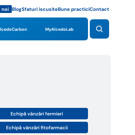
Blog
Sfaturi iscusite
Bune practici
Contact
 noi
lcedoCarbon
MyAlcedoLab
Echipă vânzări fermieri
Echipă vânzări fitofarmacii