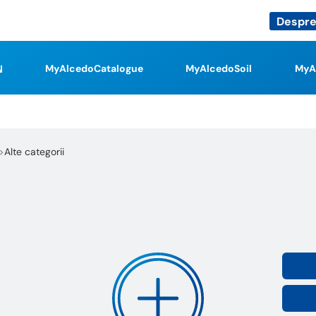
Despre
MyAlcedoCatalogue
MyAlcedoSoil
MyA
Alte categorii