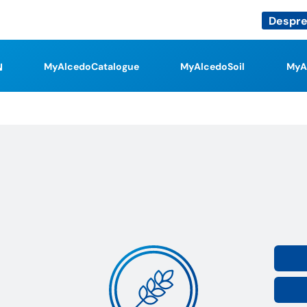
Despre
MyAlcedoCatalogue
MyAlcedoSoil
MyA