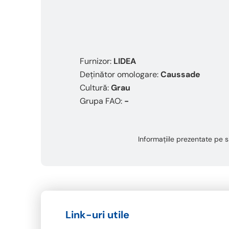
This
shortcut
activates
the
screen
reader
Furnizor:
LIDEA
to
Deținător omologare:
Caussade
help
you
Cultură:
Grau
navigate
Grupa FAO:
-
and
interact
with
Informațiile prezentate pe si
the
content.
Link-uri utile