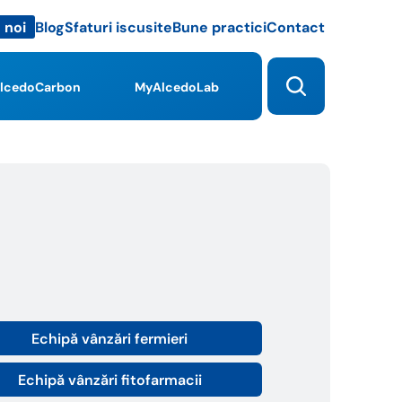
Blog
Sfaturi iscusite
Bune practici
Contact
 noi
lcedoCarbon
MyAlcedoLab
Echipă vânzări fermieri
Echipă vânzări fitofarmacii