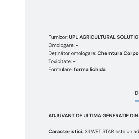
This
shortcut
activates
the
screen
reader
Furnizor:
UPL AGRICULTURAL SOLUTI
to
Omologare:
-
help
you
Deținător omologare:
Chemtura Corpor
navigate
Toxicitate:
-
and
Formulare:
forma lichida
interact
with
the
content.
D
ADJUVANT
DE ULTIMA GENERATIE DI
Caracteristici:
SILWET STAR este un adju