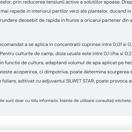
elor, prin reducerea tensiunii active a solutiilor apoase. Dre
i repede in interiorul partilor verzi ale plantelor, ducand in 
rundere deosebit de rapida in frunze a oricarui partener din
omandat a se aplica in concentratii cuprinse intre 0,01 si 0,1
. Pentru culturile de camp, doza uzuala este intre 0,1 l/ha si 0
a, in functie de cultura, adaptand volumul de apa aplicat pe h
teste acoperirea, ci dimpotriva, poate determina scurgerea s
foliare, aditivat cu adjuvantul SILWET STAR, poate provoca ars
te sunt doar cu titlu informativ. Înainte de utilizare consultați etiche