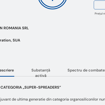
Prețul n
ON ROMANIA SRL
ation, SUA
escriere
Substanță
Spectru de combate
activă
N CATEGORIA „SUPER-SPREADERS”
vant de ultima generatie din categoria organosiliconilor num