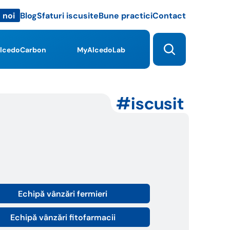
Blog
Sfaturi iscusite
Bune practici
Contact
 noi
lcedoCarbon
MyAlcedoLab
iscusit
Echipă vânzări fermieri
Echipă vânzări fitofarmacii