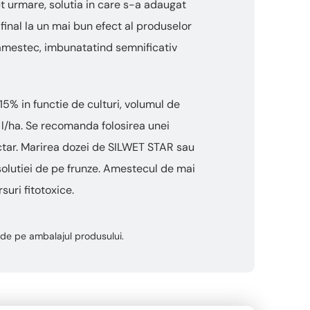
pt urmare, solutia in care s-a adaugat
final la un mai bun efect al produselor
 amestec, imbunatatind semnificativ
5% in functie de culturi, volumul de
,2 l/ha. Se recomanda folosirea unei
ectar. Marirea dozei de SILWET STAR sau
olutiei de pe frunze. Amestecul de mai
uri fitotoxice.
ta de pe ambalajul produsului.