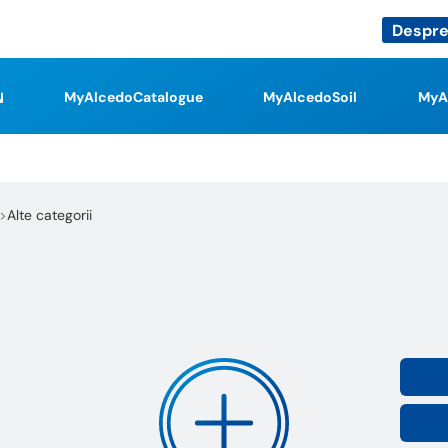
Despre
MyAlcedoCatalogue
MyAlcedoSoil
MyA
Alte categorii