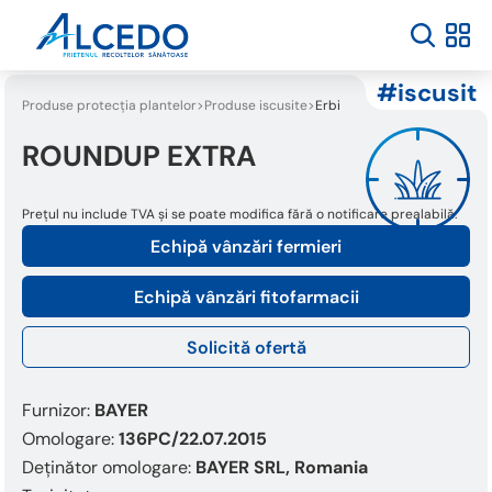
iscusit
Produse protecția plantelor
Produse iscusite
Erbicide
ROUNDUP EXTRA
Prețul nu include TVA și se poate modifica fără o notificare prealabilă.
Echipă vânzări fermieri
Echipă vânzări fitofarmacii
Solicită ofertă
Furnizor:
BAYER
Omologare:
136PC/22.07.2015
Deținător omologare:
BAYER SRL, Romania