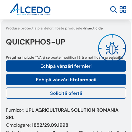
Welcome
to
All
in
One
Produse protecția plantelor
Toate produsele
Insecticide
Accessibility
screen
QUICKPHOS-UP
reader.
To
Prețul nu include TVA și se poate modifica fără o notificare prealabilă.
start
the
Echipă vânzări fermieri
All
in
Echipă vânzări fitofarmacii
One
Accessibility
Solicită ofertă
screen
reader,
press
Furnizor:
UPL AGRICULTURAL SOLUTION ROMANIA
"Ctrl
SRL
+
Omologare:
1852/29.09.1998
/".