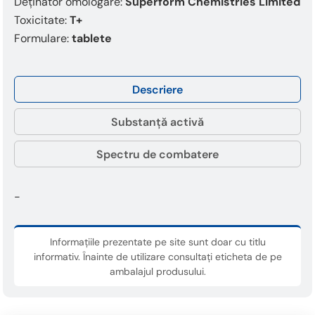
This
Deținător omologare:
Superform Chemistries Limited
shortcut
Toxicitate:
T+
activates
Formulare:
tablete
the
screen
reader
Descriere
to
help
you
Substanță activă
navigate
and
Spectru de combatere
interact
with
the
-
content.
Informațiile prezentate pe site sunt doar cu titlu
informativ. Înainte de utilizare consultați eticheta de pe
ambalajul produsului.