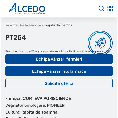
Seminte
Toate semințele
Rapita de toamna
PT264
Prețul nu include TVA și se poate modifica fără o notificare prealabilă.
Echipă vânzări fermieri
Echipă vânzări fitofarmacii
Solicită ofertă
Furnizor:
CORTEVA AGRISCIENCE
Deținător omologare:
PIONEER
Cultură:
Rapita de toamna