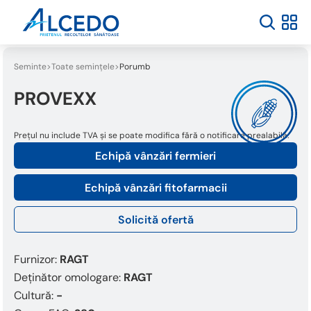
Seminte
Toate semințele
Porumb
PROVEXX
Prețul nu include TVA și se poate modifica fără o notificare prealabilă.
Echipă vânzări fermieri
Echipă vânzări fitofarmacii
Solicită ofertă
Furnizor:
RAGT
Deținător omologare:
RAGT
Cultură:
-