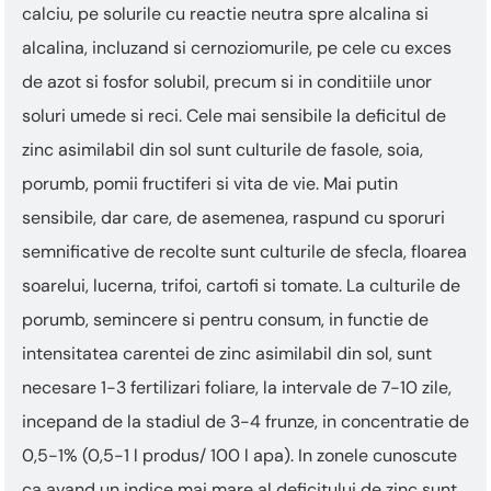
calciu, pe solurile cu reactie neutra spre alcalina si
alcalina, incluzand si cernoziomurile, pe cele cu exces
de azot si fosfor solubil, precum si in conditiile unor
soluri umede si reci. Cele mai sensibile la deficitul de
zinc asimilabil din sol sunt culturile de fasole, soia,
porumb, pomii fructiferi si vita de vie. Mai putin
sensibile, dar care, de asemenea, raspund cu sporuri
semnificative de recolte sunt culturile de sfecla, floarea
soarelui, lucerna, trifoi, cartofi si tomate. La culturile de
porumb, semincere si pentru consum, in functie de
intensitatea carentei de zinc asimilabil din sol, sunt
necesare 1-3 fertilizari foliare, la intervale de 7-10 zile,
incepand de la stadiul de 3-4 frunze, in concentratie de
0,5-1% (0,5-1 l produs/ 100 l apa). In zonele cunoscute
ca avand un indice mai mare al deficitului de zinc sunt