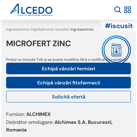
Welcome
to
All
in
iscusit
One
Ingrasaminte
Îngrășăminte iscusite
Ingrasaminte foliare
Accessibility
screen
MICROFERT ZINC
reader.
To
Prețul nu include TVA și se poate modifica fără o notificare prealabilă.
start
the
Echipă vânzări fermieri
All
in
Echipă vânzări fitofarmacii
One
Accessibility
Solicită ofertă
screen
reader,
press
Furnizor:
ALCHIMEX
"Ctrl
Deținător omologare:
Alchimex S.A. Bucuresti,
+
Romania
/".