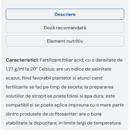
This
shortcut
activates
Descriere
the
screen
Doză recomandată
reader
to
Element nutritiv
help
you
navigate
Caracteristici:
Fertilizant foliar acid, cu o densitate de
and
interact
1,27 g/ml la 20° Celsius; are un indice de salinitate
with
scazut, fiind favorabil plantelor si atunci cand
the
content.
fertilizarile se fac pe timp de seceta; la prepararea
solutiilor de stropit se poate folosi si apa dura; este
compatibil si se poate aplica impreuna cu o mare parte
dintre produsele de uz fitosanitar; are o buna
stabilitate la depozitare, in limite largi de temperatura.