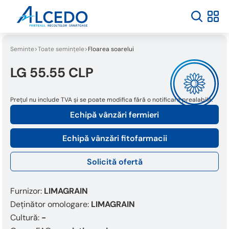
Seminte
Toate semințele
Floarea soarelui
LG 55.55 CLP
Prețul nu include TVA și se poate modifica fără o notificare prealabilă.
Echipă vânzări fermieri
Echipă vânzări fitofarmacii
Solicită ofertă
Furnizor:
LIMAGRAIN
Deținător omologare:
LIMAGRAIN
Cultură:
-