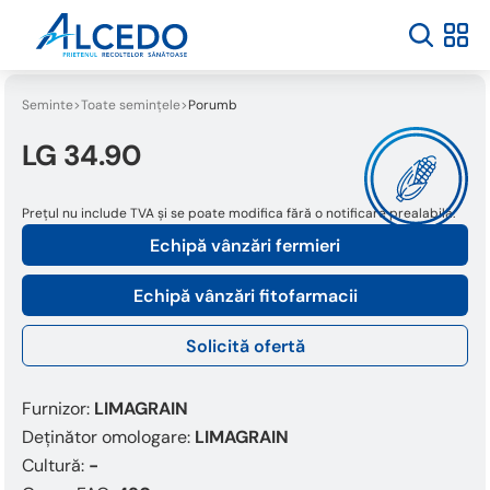
Seminte
Toate semințele
Porumb
LG 34.90
Prețul nu include TVA și se poate modifica fără o notificare prealabilă.
Echipă vânzări fermieri
Echipă vânzări fitofarmacii
Solicită ofertă
Furnizor:
LIMAGRAIN
Deținător omologare:
LIMAGRAIN
Cultură:
-