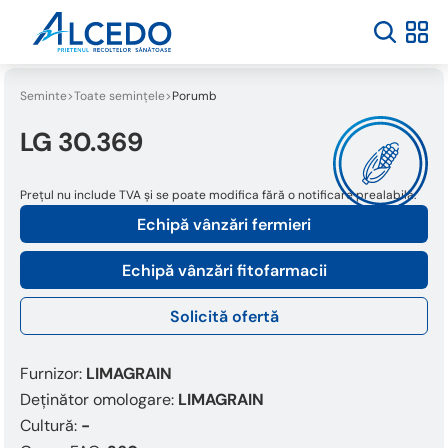
Seminte
Toate semințele
Porumb
LG 30.369
Prețul nu include TVA și se poate modifica fără o notificare prealabilă.
Echipă vânzări fermieri
Echipă vânzări fitofarmacii
Solicită ofertă
Furnizor:
LIMAGRAIN
Deținător omologare:
LIMAGRAIN
Cultură:
-