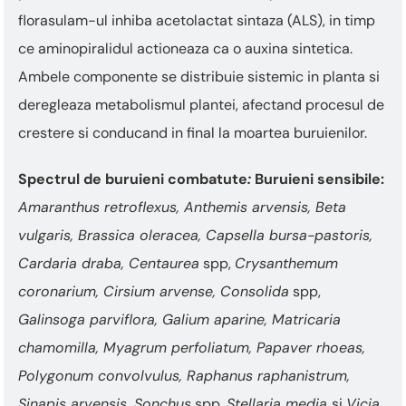
florasulam-ul inhiba acetolactat sintaza (ALS), in timp
ce aminopiralidul actioneaza ca o auxina sintetica.
Ambele componente se distribuie sistemic in planta si
deregleaza metabolismul plantei, afectand procesul de
crestere si conducand in final la moartea buruienilor.
Spectrul de buruieni combatute
:
Buruieni sensibile:
Amaranthus retroflexus, Anthemis arvensis, Beta
vulgaris, Brassica oleracea, Capsella bursa-pastoris,
Cardaria draba, Centaurea
spp,
Crysanthemum
coronarium, Cirsium arvense, Consolida
spp,
Galinsoga parviflora, Galium aparine, Matricaria
chamomilla, Myagrum perfoliatum, Papaver rhoeas,
Polygonum convolvulus, Raphanus raphanistrum,
Sinapis arvensis, Sonchus
spp,
Stellaria media
si
Vicia