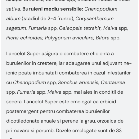
sativa
.
Buruieni mediu sensibile:
Chenopodium
album
(stadiul de 2-4 frunze),
Chrysanthemum
segetum, Fumaria
spp,
Galeopsis tetrahit, Malva
spp,
Picris echioides, Polygonum aviculare, Bifora
spp.
Lancelot Super asigura o combatere eficienta a
buruienilor in crestere, iar adaugarea unui adjuvant ne-
ionic poate imbunatati combaterea in cazul infestarilor
cu
Chenopodium
spp,
Sonchus arvensis, Centaurea
spp,
Fumaria
spp,
Malva
spp, mai ales in conditii de
seceta. Lancelot Super este omologat ca erbicid
postemergent pentru combaterea buruienilor
dicotiledonate anuale si perene la grau, orzoaica de
primavara si porumb. Dozele omologate sunt de 33