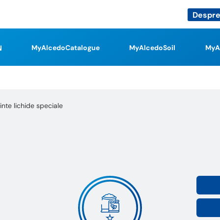
Despre
MyAlcedoCatalogue
MyAlcedoSoil
MyA
nte lichide speciale