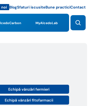
Blog
Sfaturi iscusite
Bune practici
Contact
 noi
lcedoCarbon
MyAlcedoLab
Echipă vânzări fermieri
Echipă vânzări fitofarmacii