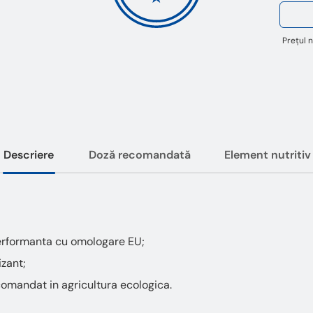
Prețul n
Descriere
Doză recomandată
Element nutritiv
performanta cu omologare EU;
izant;
omandat in agricultura ecologica.