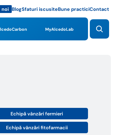
Blog
Sfaturi iscusite
Bune practici
Contact
 noi
lcedoCarbon
MyAlcedoLab
Echipă vânzări fermieri
Echipă vânzări fitofarmacii