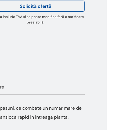
Solicită ofertă
u include TVA și se poate modifica fără o notificare
prealabilă.
re
si pasuni, ce combate un numar mare de
ransloca rapid in intreaga planta.