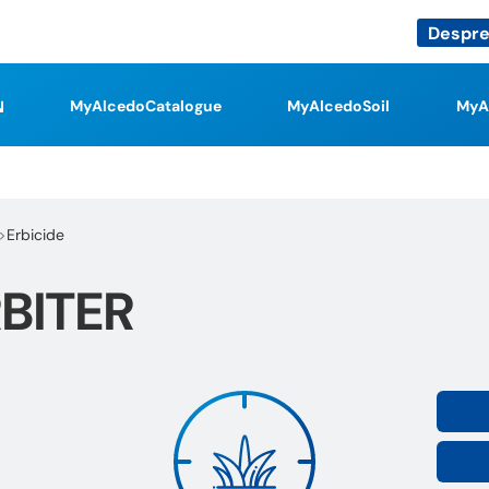
Despre
MyAlcedoCatalogue
MyAlcedoSoil
MyA
Erbicide
BITER