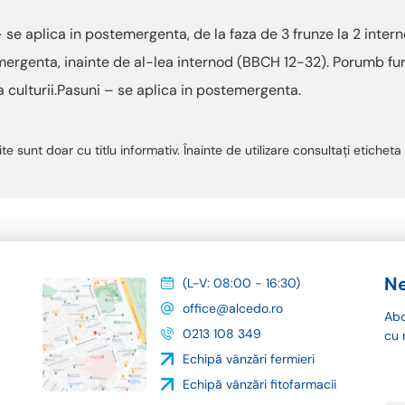
 se aplica in postemergenta, de la faza de 3 frunze la 2 intern
rgenta, inainte de al-lea internod (BBCH 12-32). Porumb fur
a culturii.Pasuni – se aplica in postemergenta.
te sunt doar cu titlu informativ. Înainte de utilizare consultați etiche
Ne
(L-V: 08:00 - 16:30)
office@alcedo.ro
Abo
0213 108 349
cu 
Echipă vânzări fermieri
Echipă vânzări fitofarmacii