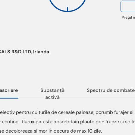
Prețul n
LS R&D LTD, Irlanda
escriere
Substanță
Spectru de combate
activă
selectiv pentru culturile de cereale paioase, porumb furajer 
 contine fluroxipir este absorbitain plante prin frunze si se t
 se decoloreaza si mor in decurs de max 10 zile.